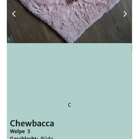
C
Chewbacca
Welpe 3
Geschlecht
: Rüde