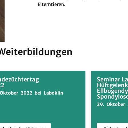
Elterntieren.
Weiterbildungen
dezüchtertag
Seminar La
22
Hüftgelenk
Ellbogendy
 Oktober 2022 bei Laboklin
Spondylos
29. Oktober 