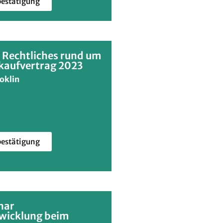
estätigung
 Rechtliches rund um
kaufvertrag 2023
oklin
estätigung
nar
wicklung beim