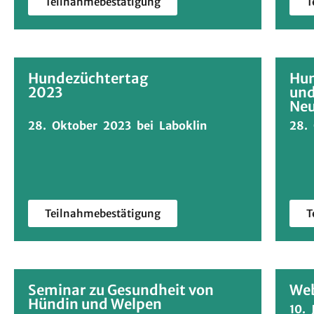
Teilnahmebestätigung
T
Hundezüchtertag
Hun
2023
und
Ne
28. Oktober 2023 bei Laboklin
28.
Teilnahmebestätigung
T
Seminar zu Gesundheit von
Web
Hündin und Welpen
10.