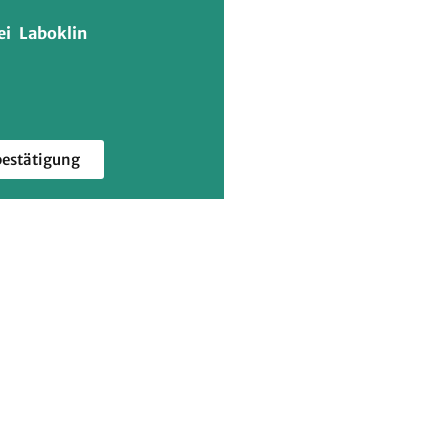
ei Laboklin
estätigung